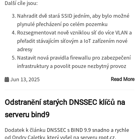
Další cíle jsou:
Nahradit dvě stará SSID jedním, aby bylo možné
plynulé přecházení po celém pozemku
Rozsegmentovat nově vzniklou síť do více VLAN a
přeřadit stávajícím síťovým a IoT zařízením nové
adresy
Nastavit nová pravidla firewallu pro zabezpečení
infrastruktury a povolit pouze nezbytný provoz
Jun 13, 2025
Read More
Odstranění starých DNSSEC klíčů na
serveru bind9
Dodatek k článku
DNSSEC s BIND 9.9 snadno a rychle
od Ondry Caletky, který vyšel na serveru
root.cz
.