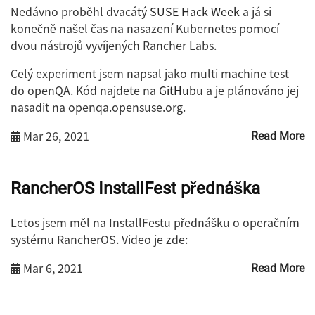
Nedávno proběhl dvacátý
SUSE Hack Week
a já si
konečně našel čas na nasazení Kubernetes pomocí
dvou nástrojů vyvíjených Rancher Labs.
Celý experiment jsem napsal jako multi machine test
do openQA. Kód najdete na
GitHub
u a je plánováno jej
nasadit na openqa.opensuse.org.
Mar 26, 2021
Read More
RancherOS InstallFest přednáška
Letos jsem měl na InstallFestu přednášku o operačním
systému RancherOS. Video je zde:
Mar 6, 2021
Read More